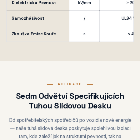
Dielektrická Pevnost
kV/mm
> 20
Samozhášivost
/
UL94 V-0
Zkouška Emise Kouře
s
< 4
APLIKACE
Sedm Odvětví Specifikujících
Tuhou Slídovou Desku
Od spotřebitelských spotřebičů po vozidla nové energie
— naše tuhá slídová deska poskytuje spolehlivou izolaci
tam, kde záleží jak na strukturní pevnosti, tak na