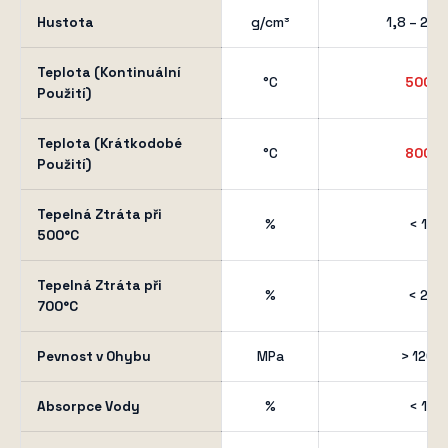
Hustota
g/cm³
1,8 – 2,4
Teplota (Kontinuální
°C
500
Použití)
Teplota (Krátkodobé
°C
800
Použití)
Tepelná Ztráta při
%
< 1
500°C
Tepelná Ztráta při
%
< 2
700°C
Pevnost v Ohybu
MPa
> 120
Absorpce Vody
%
< 1