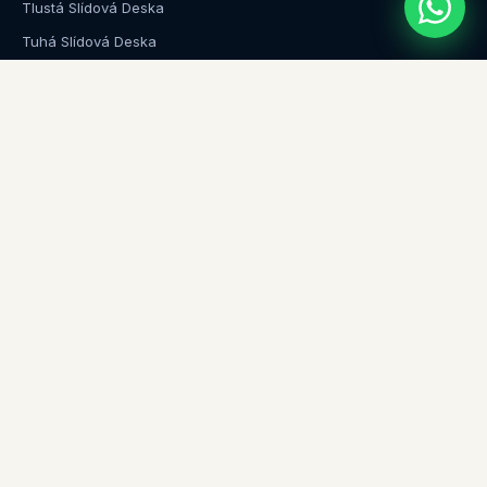
Tlustá Slídová Deska
Tuhá Slídová Deska
Flexibilní Slídová Deska
Slídová Deska (Řada)
SPOLEČNOST
O nás
Aplikace
Blog & Novinky
Kontakt
Mapa webu
KONTAKT SZX