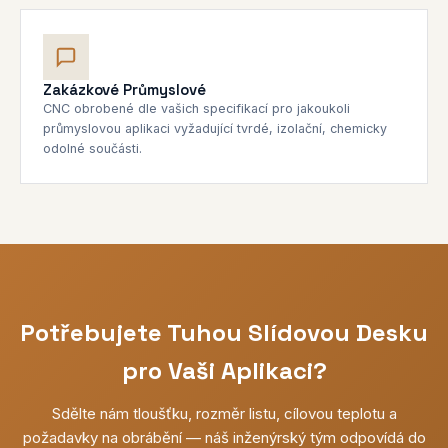
Zakázkové Průmyslové
CNC obrobené dle vašich specifikací pro jakoukoli
průmyslovou aplikaci vyžadující tvrdé, izolační, chemicky
odolné součásti.
Potřebujete Tuhou Slídovou Desku
pro Vaši Aplikaci?
Sdělte nám tloušťku, rozměr listu, cílovou teplotu a
požadavky na obrábění — náš inženýrský tým odpovídá do