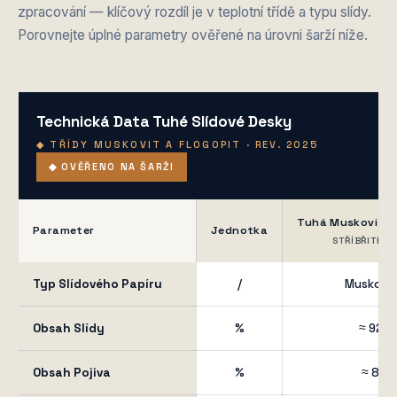
zpracování — klíčový rozdíl je v teplotní třídě a typu slídy.
Porovnejte úplné parametry ověřené na úrovni šarží níže.
Technická Data Tuhé Slídové Desky
◆ TŘÍDY MUSKOVIT A FLOGOPIT · REV. 2025
◆ OVĚŘENO NA ŠARŽI
Tuhá Muskovito
Parameter
Jednotka
STŘÍBŘITĚ B
Typ Slídového Papíru
/
Muskovit
Obsah Slídy
%
≈ 92
Obsah Pojiva
%
≈ 8