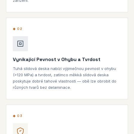
zařízení.
◆ 02
Vynikající Pevnost v Ohybu a Tvrdost
Tuhá slídová deska nabízí výjimečnou pevnost v ohybu
(>120 MPa) a tvrdost, zatímco měkká slídová deska
poskytuje dobré tahové vlastnosti — obě lze obrobit do
různých tvarů bez delaminace.
◆ 03