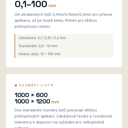
0,1–100
mm
Od ultratenkých listů 0,1mm/0,15mm/0,2mm pro přesné
aplikace, až po tlusté bloky 100mm pro těžkou
průmyslovou izolaci.
Ultratenká: 0,1 / 0,15 / 0,2 mm
Standardní: 0,5 – 10 mm
Heavy-duty: 10 – 100 mm
◆ ROZMĚRY LISTŮ
1000 × 600
1000 × 1200
mm
Dva standardní rozměry listů pokrývají většinu
průmyslových aplikací. Zakázkové řezání a rozměrové
tolerance k dispozici na vyžádání pro velkoplošné