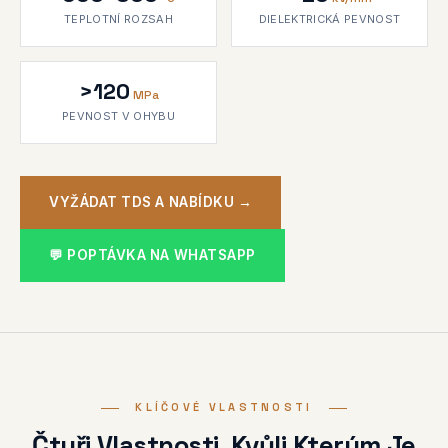
TEPLOTNÍ ROZSAH
DIELEKTRICKÁ PEVNOST
>120
MPa
PEVNOST V OHYBU
VYŽÁDAT TDS A NABÍDKU →
💬 POPTÁVKA NA WHATSAPP
KLÍČOVÉ VLASTNOSTI
Čtyři Vlastnosti, Kvůli Kterým Je