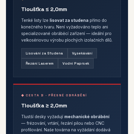
Tloušťka ≤ 2,0mm
Tenké listy lze
lisovat za studena
přímo do
konečného tvaru. Není vyžadováno teplo ani
specializované obráběcí zařízení — ideální pro
velkosériovou výrobu plochých izolačních dílů.
Lisování za Studena
Vysekávání
Řezání Laserem
Vodní Paprsek
◆ CESTA B · PŘESNÉ OBRÁBĚNÍ
Tloušťka ≥ 2,0mm
Tlustší desky vyžadují
mechanické obrábění
— frézování, vrtání, řezání pilou nebo CNC
profilování. Naše továrna na vyžádání dodává