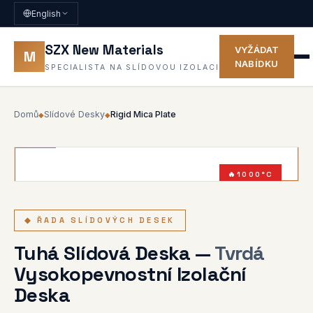
English
SZX New Materials
VYŽÁDAT
M
NABÍDKU
SPECIALISTA NA SLÍDOVOU IZOLACI
Domů
Slídové Desky
Rigid Mica Plate
◆
◆
1000°C
TUHÁ TŘÍDA
◆ ŘADA SLÍDOVÝCH DESEK
Tuhá Slídová Deska —
Tvrdá
Vysokopevnostní Izolační
Deska