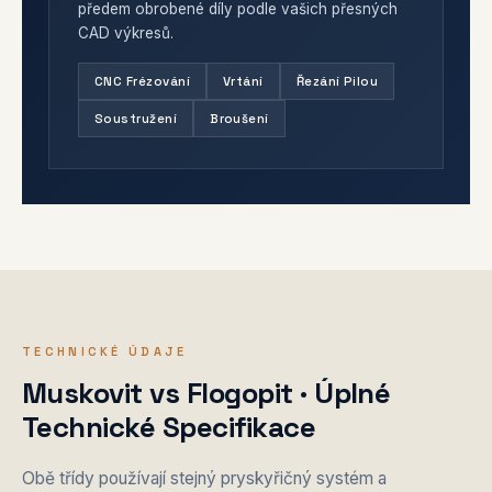
předem obrobené díly podle vašich přesných
CAD výkresů.
CNC Frézování
Vrtání
Řezání Pilou
Soustružení
Broušení
TECHNICKÉ ÚDAJE
Muskovit vs Flogopit · Úplné
Technické Specifikace
Obě třídy používají stejný pryskyřičný systém a