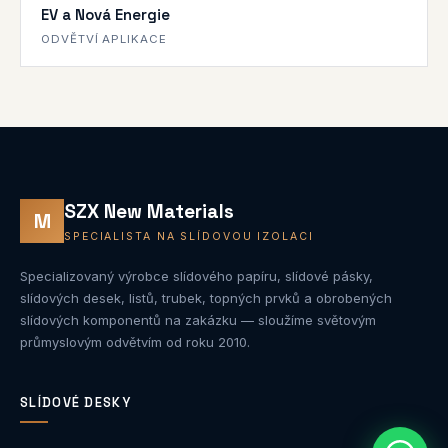
EV a Nová Energie
ODVĚTVÍ APLIKACE
SZX New Materials
M
SPECIALISTA NA SLÍDOVOU IZOLACI
Specializovaný výrobce slídového papíru, slídové pásky,
slídových desek, listů, trubek, topných prvků a obrobených
slídových komponentů na zakázku — sloužíme světovým
průmyslovým odvětvím od roku 2010.
SLÍDOVÉ DESKY