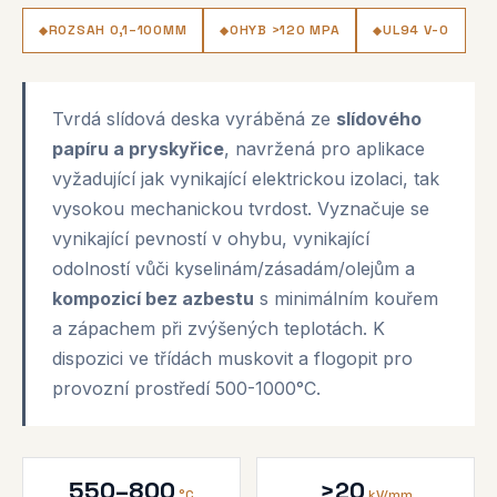
ROZSAH 0,1–100MM
OHYB >120 MPA
UL94 V-0
Tvrdá slídová deska vyráběná ze
slídového
papíru a pryskyřice
, navržená pro aplikace
vyžadující jak vynikající elektrickou izolaci, tak
vysokou mechanickou tvrdost. Vyznačuje se
vynikající pevností v ohybu, vynikající
odolností vůči kyselinám/zásadám/olejům a
kompozicí bez azbestu
s minimálním kouřem
a zápachem při zvýšených teplotách. K
dispozici ve třídách muskovit a flogopit pro
provozní prostředí 500-1000°C.
550–800
>20
°C
kV/mm